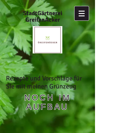
StadtGärtnerei
GreifenAcker
Rezepte und Vorschläge für
Sie mit meinen Grünzeug
NOCH IM
AUFBAU